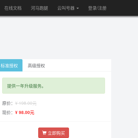
在线文档
河马跑腿
云叫号器
登录/注册
标准授权
高级授权
提供一年升级服务。
原价：
¥ 198.00元
现价：
¥ 98.00元
立即购买