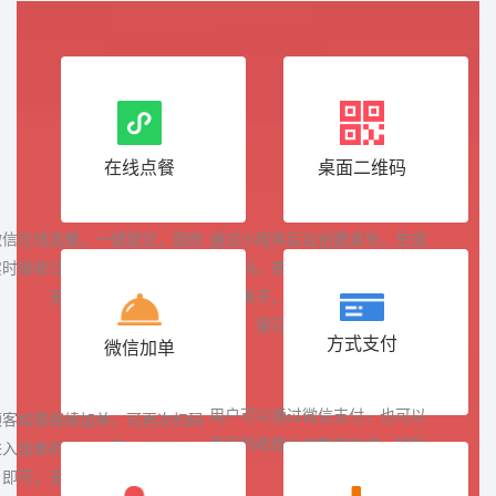
在线点餐
桌面二维码
微信在线选餐，一键提交，厨房
通过小程序后台创建桌号，生成
实时接收订单，到店即可享用，
二维码，商户可将二维码贴在对
无需排队等待
应的桌子，用户到店后微信扫码
便可进入店铺下单
方式支付
微信加单
用户可以通过微信支付，也可以
顾客如需继续加单，可再次扫码
直接到收银台付款的方式，轻松
进入加单的时候只需要选购商品
买单
即可，无需再重新填写信息