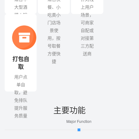
店场景
门店场
可商家
使用，
景使
自配或
拥有足
用，按
对接第
量餐桌
号取餐
三方配
或包间
方便快
送商
打包自
捷
取
用户点
单自
取，避
免排队
主要功能
提升服
务质量
Major Function