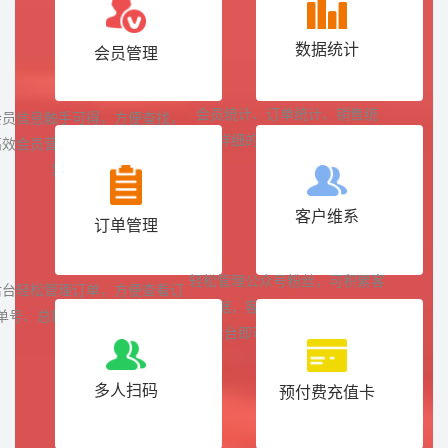
数据统计
会员管理
会员统计、订单统计、销售统
会员信息触手可得，方便查找，
计，详细的订单数据统计，一目
高效会员营销推广，各种营销方
了然
案尽在手中
客户维系
订单管理
轻松管理公众号粉丝，可积累客
后台轻松管理订单，方便查看订
户数据，客户通过扫码关注公众
单号、总额、支付状态等信息
号后台即可生成用户管理数据
多人扫码
预付费充值卡
支持多人同时扫码点餐，不用浪
充值送营销解决方案除快速帮助
费时间在讨论点餐上，省时又省
商家回笼资金外，还能精准锁定