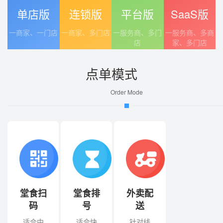
一商家、一门店
一商家、多门店
一服务商、多门
一服务商、多商
店
家、多门店
点单模式
Order Mode
堂食扫
堂食排
外卖配
码
号
送
适合中
适合快
针对线
大型酒
餐、小
上用户
楼火锅
吃类小
场景，